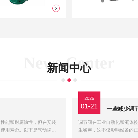
News Center
新闻中心
2025
01-21
一些减少调
封性能和耐腐蚀性，但在安装
调节阀在工业自动化和流体
长使用寿命。以下是气动隔膜
生噪声，这不仅影响设备的
节阀噪声