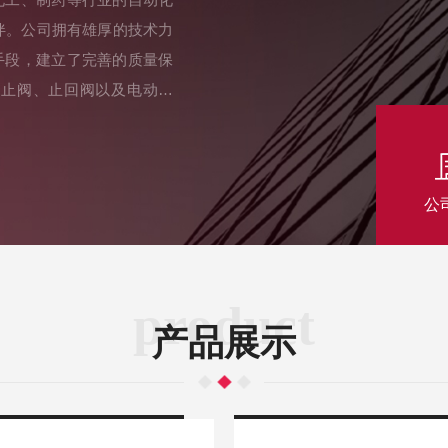
伙伴。公司拥有雄厚的技术力
手段，建立了完善的质量保
截止阀、止回阀以及电动球
细化工、钢铁冶金、电力工
从咨询、选型到设计、制作
”的企业宗旨，以专业的技
公
诚实守信、技术创新和周到
烈，因此始终坚持“追求质
念，不断提升产品质量和服
求，并提供与其他品牌互换
product
”的企业理念，追求卓越，
产品展示
务。我们期待与您携手共创