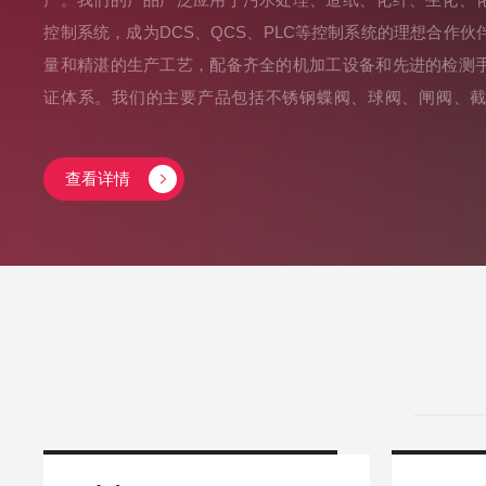
控制系统，成为DCS、QCS、PLC等控制系统的理想合作
量和精湛的生产工艺，配备齐全的机加工设备和先进的检测
证体系。我们的主要产品包括不锈钢蝶阀、球阀、闸阀、
阀、气动调节阀等各类控制阀，广泛应用于石油天然气、精
程等多个领域。在服务方面，江苏东之正阀业有限公司提供
查看详情
及安装的一站式解决方案。我们始终秉持“品质为根，诚实守信
术支持和周到的服务满足客户需求。我们的核心价值观强调
服务，致力于为客户创造更大的价值。我们深知市场竞争激
量、永无止境”的质量方针，以科技进步和周到服务为经营理
务水平。我们将客户利益放在心中，努力满足客户个性化需
兼容的产品。江苏东之正阀业有限公司以“团结一致、努力拼搏
不断创新，为广大客户提供高性价比的阀门产品及全方位服
美好未来！...