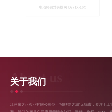
电动铸钢对夹蝶阀 D971X-16C
About us
关于我们
江苏东之正阀业有限公司位于“物联网之城”无锡市，专注于工
产。我们的产品广泛应用于污水处理、造纸、化纤、生化、