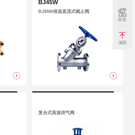
BJ45W
BJ45W保温直流式截止阀
联系
顶部
复合式高速排气阀