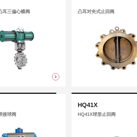
凸耳三偏心蝶阀
凸耳对夹式止回阀
HQ41X
焊接球阀
HQ41X球形止回阀