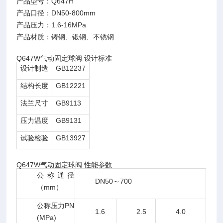
产品型号：Q647H
产品口径：DN50-800mm
产品压力：1.6-16MPa
产品材质：铸钢、锻钢、不锈钢
Q647W气动固定球阀 设计标准
设计制造
GB12237
结构长度
GB12221
法兰尺寸
GB9113
压力温度
GB9131
试验检验
GB13927
Q647W气动固定球阀 性能参数
公称通径
DN50～700
（mm）
公称压力PN
1.6
2.5
4.0
(MPa)