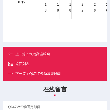
n-φd
1
1
1
2
2
2
8
8
8
2
6
6
上一篇：
气动高温球阀
返回列表
下一篇：
Q671F气动薄型球阀
在线留言