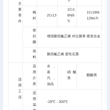
Ti
主
要
1Cr1
阀
1Cr18Ni
零
2Cr13
8Ni9
杆
12MoTi
件
Ti
密
封
增强聚四氟乙烯 对位聚苯 硬质合金
圈
填
聚四氟乙烯 柔性石墨
料
适
水、
用
蒸
硝酸
醋酸类
介
汽、
类
适
质
油品
用
工
适
况
用
-28℃ - 300℃
温