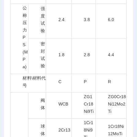
公
强
称
度
2.4
3.8
6.0
压
试
力
验
P
密
S
封
(M
1.8
2.8
4.4
试
P
验
a)
材料\材料代
C
P
R
号
ZG1
ZG0Cr18
阀
WCB
Cr18
Ni12Mo2
体
Ni9Ti
Ti
1Cr1
球
1Cr18Ni
2Cr13
8Ni9
体
12MoTi