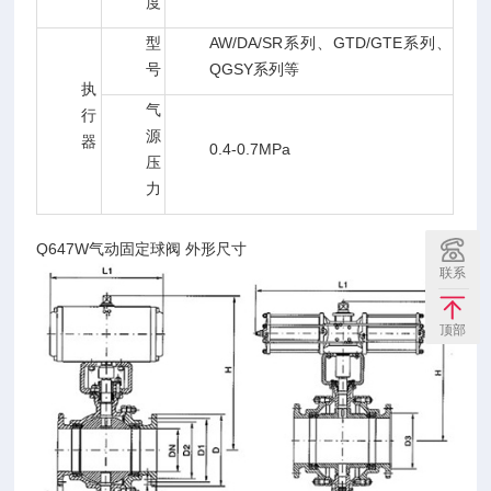
度
型
AW/DA/SR系列、GTD/GTE系列、
号
QGSY系列等
执
气
行
源
器
0.4-0.7MPa
压
力
Q647W气动固定球阀 外形尺寸
联系
顶部