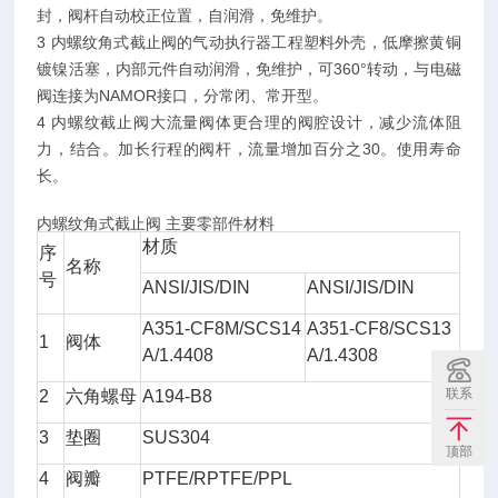
封，阀杆自动校正位置，自润滑，免维护。
3 内螺纹角式截止阀的气动执行器工程塑料外壳，低摩擦黄铜
镀镍活塞，内部元件自动润滑，免维护，可360°转动，与电磁
阀连接为NAMOR接口，分常闭、常开型。
4 内螺纹截止阀大流量阀体更合理的阀腔设计，减少流体阻
力，结合。加长行程的阀杆，流量增加百分之30。使用寿命
长。
内螺纹角式截止阀 主要零部件材料
材质
序
名称
号
ANSI/JIS/DIN
ANSI/JIS/DIN
A351-CF8M/SCS14
A351-CF8/SCS13
1
阀体
A/1.4408
A/1.4308
联系
2
六角螺母
A194-B8
3
垫圈
SUS304
顶部
4
阀瓣
PTFE/RPTFE/PPL