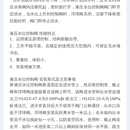
当水池或水塔内水位下降，浮球阀开启排水时，进水管内有
压水将阀内活塞托起，密封面打开，液压水位控制阀阀门即开
启供水，当水位上升到控制阀时，浮球阀关闭，活塞下移将密
封面封闭，阀门即停止供水。
液压水位控制阀 性能特点
1、运用液压原理控制，结构新颖合理。
2、工作平稳可靠。在规定的使用压力范围内，可保证无水锤
冲击。
3、重量轻，体积小。
4、安装维修方便。
液压水位控制阀 安装形式及注意事项
将液压水位控制阀垂直固定在进水管上，然后将控制管、截止
阀和浮球阀连接旋紧在该阀上即可。该阀进水管和出水管连接
法兰H142X-4T-A为0.6MPa标准法兰；H142X-10-A为1MPa
标准法兰。进水管直径应大于或等于阀门公称通径，出水口应
低于浮球阀。浮球阀安装应距离水管一米以上；在水箱内出水
管高于水位线处钻一小孔，以防直空回水。使用时，截止阀应
全开，如同一水池安装二只以上阀则应保持同一水平面。因主